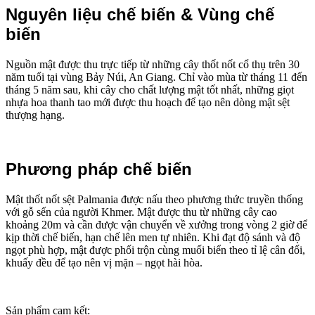
Nguyên liệu chế biến & Vùng chế
biến
Nguồn mật được thu trực tiếp từ những cây thốt nốt cổ thụ trên 30
năm tuổi tại vùng Bảy Núi, An Giang. Chỉ vào mùa từ tháng 11 đến
tháng 5 năm sau, khi cây cho chất lượng mật tốt nhất, những giọt
nhựa hoa thanh tao mới được thu hoạch để tạo nên dòng mật sệt
thượng hạng.
Phương pháp chế biến
Mật thốt nốt sệt Palmania được nấu theo phương thức truyền thống
với gỗ sến của người Khmer. Mật được thu từ những cây cao
khoảng 20m và cần được vận chuyển về xưởng trong vòng 2 giờ để
kịp thời chế biến, hạn chế lên men tự nhiên. Khi đạt độ sánh và độ
ngọt phù hợp, mật được phối trộn cùng muối biển theo tỉ lệ cân đối,
khuấy đều để tạo nên vị mặn – ngọt hài hòa.
Sản phẩm cam kết: