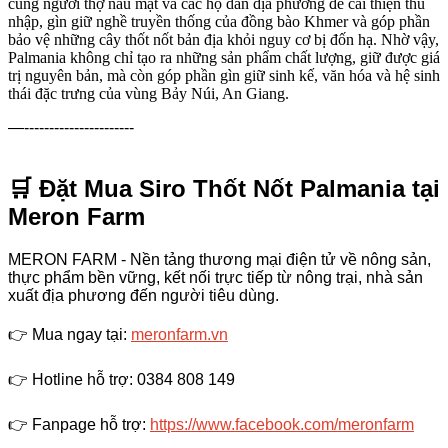
cùng người thợ nấu mật và các hộ dân địa phương để cải thiện thu
nhập, gìn giữ nghề truyền thống của đồng bào Khmer và góp phần
bảo vệ những cây thốt nốt bản địa khỏi nguy cơ bị đốn hạ. Nhờ vậy,
Palmania không chỉ tạo ra những sản phẩm chất lượng, giữ được giá
trị nguyên bản, mà còn góp phần gìn giữ sinh kế, văn hóa và hệ sinh
thái đặc trưng của vùng Bảy Núi, An Giang.
—----------------------
🛒 Đặt Mua Siro Thốt Nốt Palmania tại
Meron Farm
MERON FARM - Nền tảng thương mại điện tử về nông sản,
thực phẩm bền vững, kết nối trực tiếp từ nông trại, nhà sản
xuất địa phương đến người tiêu dùng.
👉
Mua ngay tại:
meronfarm.vn
👉
Hotline hỗ trợ: 0384 808 149
👉
Fanpage hỗ trợ:
https://www.facebook.com/meronfarm