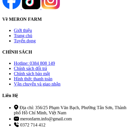
Về MERON FARM
Giới thiệu
Trang chủ
Tuyển dụng
CHÍNH SÁCH
Hotline: 0384 808 149
Chính sách đổi trả
Chính sách bảo mật
Hình thức thanh toán
Vận chuyển và giao nhận
Liên Hệ
Địa chỉ: 356/25 Phạm Văn Bạch, Phường Tân Sơn, Thành
phố Hồ Chí Minh, Việt Nam
meronfarm.info@gmail.com
0372 714 412