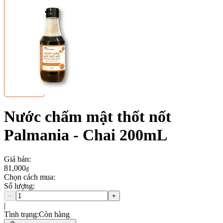
Nước chấm mật thốt nốt
Palmania - Chai 200mL
Giá bán
:
81,000
₫
Chọn cách mua:
Số lượng
:
−
+
|
Tình trạng
:
Còn hàng