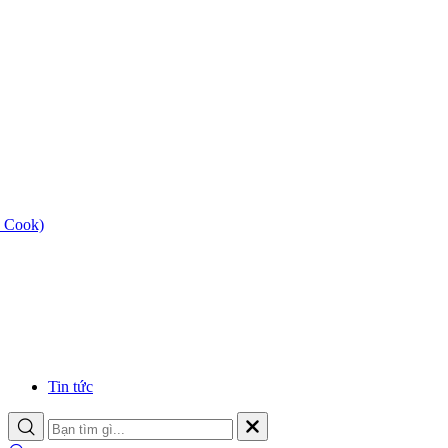
 Cook)
Tin tức