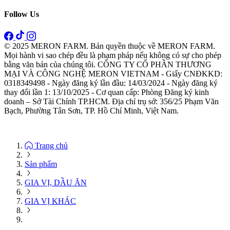
Follow Us
© 2025 MERON FARM. Bản quyền thuộc về MERON FARM.
Mọi hành vi sao chép đều là phạm pháp nếu không có sự cho phép
bằng văn bản của chúng tôi. CÔNG TY CỔ PHẦN THƯƠNG
MẠI VÀ CÔNG NGHỆ MERON VIETNAM - Giấy CNĐKKD:
0318349498 - Ngày đăng ký lần đầu: 14/03/2024 - Ngày đăng ký
thay đổi lần 1: 13/10/2025 - Cơ quan cấp: Phòng Đăng ký kinh
doanh – Sở Tài Chính TP.HCM. Địa chỉ trụ sở: 356/25 Phạm Văn
Bạch, Phường Tân Sơn, TP. Hồ Chí Minh, Việt Nam.
Trang chủ
Sản phẩm
GIA VỊ, DẦU ĂN
GIA VỊ KHÁC