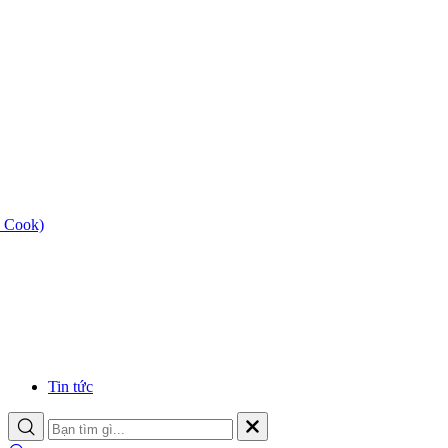
 Cook)
Tin tức