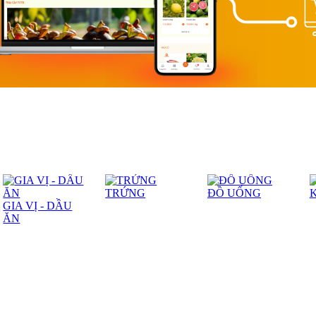
TRỨNG
ĐỒ UỐNG
GIA VỊ - DẦU
ĂN