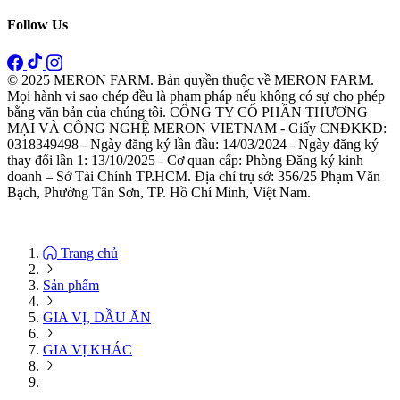
Follow Us
© 2025 MERON FARM. Bản quyền thuộc về MERON FARM.
Mọi hành vi sao chép đều là phạm pháp nếu không có sự cho phép
bằng văn bản của chúng tôi. CÔNG TY CỔ PHẦN THƯƠNG
MẠI VÀ CÔNG NGHỆ MERON VIETNAM - Giấy CNĐKKD:
0318349498 - Ngày đăng ký lần đầu: 14/03/2024 - Ngày đăng ký
thay đổi lần 1: 13/10/2025 - Cơ quan cấp: Phòng Đăng ký kinh
doanh – Sở Tài Chính TP.HCM. Địa chỉ trụ sở: 356/25 Phạm Văn
Bạch, Phường Tân Sơn, TP. Hồ Chí Minh, Việt Nam.
Trang chủ
Sản phẩm
GIA VỊ, DẦU ĂN
GIA VỊ KHÁC