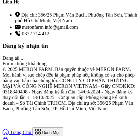
Liên Hệ
Địa chỉ: 356/25 Phạm Văn Bạch, Phường Tân Sơn, Thành
phố Hồ Chí Minh, Việt Nam
meronfarm.info@gmail.com
0372 714 412
Đăng ký nhận tin
Đang tải...
Form không khả dụng
© 2025 MERON FARM. Bản quyền thuộc về MERON FARM.
Mọi hành vi sao chép đều là phạm pháp nếu không có sự cho phép
bằng văn bản của chúng tôi. CÔNG TY CỔ PHẦN THƯƠNG
MẠI VÀ CÔNG NGHỆ MERON VIETNAM - Giấy CNĐKKD:
0318349498 - Ngày đăng ký lần đầu: 14/03/2024 - Ngày đăng ký
thay đổi lần 1: 13/10/2025 - Cơ quan cấp: Phòng Đăng ký kinh
doanh – Sở Tài Chính TP.HCM. Địa chỉ trụ sở: 356/25 Phạm Văn
Bạch, Phường Tân Sơn, TP. Hồ Chí Minh, Việt Nam.
Trang Chủ
Danh Mục