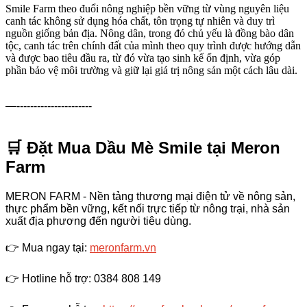
Smile Farm theo đuổi nông nghiệp bền vững từ vùng nguyên liệu
canh tác không sử dụng hóa chất, tôn trọng tự nhiên và duy trì
nguồn giống bản địa. Nông dân, trong đó chủ yếu là đồng bào dân
tộc, canh tác trên chính đất của mình theo quy trình được hướng dẫn
và được bao tiêu đầu ra, từ đó vừa tạo sinh kế ổn định, vừa góp
phần bảo vệ môi trường và giữ lại giá trị nông sản một cách lâu dài.
—----------------------
🛒 Đặt Mua Dầu Mè Smile tại Meron
Farm
MERON FARM - Nền tảng thương mại điện tử về nông sản,
thực phẩm bền vững, kết nối trực tiếp từ nông trại, nhà sản
xuất địa phương đến người tiêu dùng.
👉
Mua ngay tại:
meronfarm.vn
👉
Hotline hỗ trợ: 0384 808 149