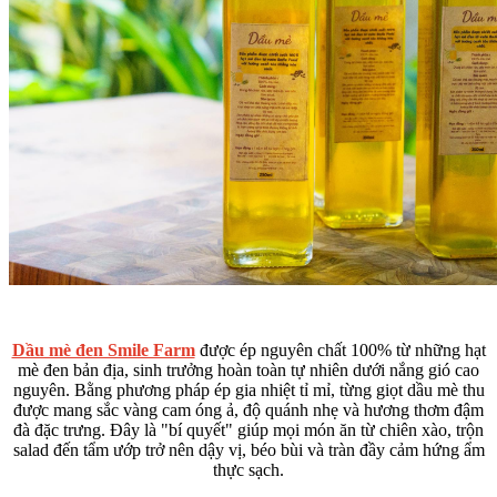
Dầu mè đen Smile Farm
được ép nguyên chất 100% từ những hạt
mè đen bản địa, sinh trưởng hoàn toàn tự nhiên dưới nắng gió cao
nguyên. Bằng phương pháp ép gia nhiệt tỉ mỉ, từng giọt dầu mè thu
được mang sắc vàng cam óng ả, độ quánh nhẹ và hương thơm đậm
đà đặc trưng. Đây là "bí quyết" giúp mọi món ăn từ chiên xào, trộn
salad đến tẩm ướp trở nên dậy vị, béo bùi và tràn đầy cảm hứng ẩm
thực sạch.