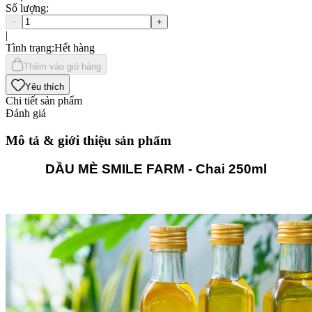
Số lượng
:
−
+
|
Tình trạng
:
Hết hàng
Thêm vào giỏ hàng
Yêu thích
Chi tiết sản phẩm
Đánh giá
Mô tả & giới thiệu sản phẩm
DẦU MÈ SMILE FARM
- Chai 250ml