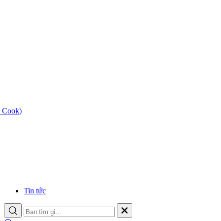
 Cook)
Tin tức