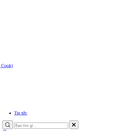
 Cook)
Tin tức