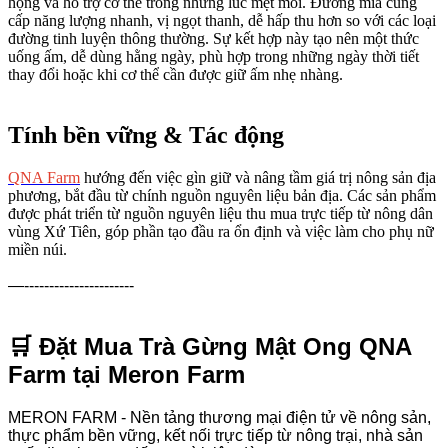
họng và hỗ trợ cơ thể trong những lúc mệt mỏi. Đường mía cung
cấp năng lượng nhanh, vị ngọt thanh, dễ hấp thu hơn so với các loại
đường tinh luyện thông thường. Sự kết hợp này tạo nên một thức
uống ấm, dễ dùng hằng ngày, phù hợp trong những ngày thời tiết
thay đổi hoặc khi cơ thể cần được giữ ấm nhẹ nhàng.
Tính bền vững & Tác động
QNA Farm
hướng đến việc gìn giữ và nâng tầm giá trị nông sản địa
phương, bắt đầu từ chính nguồn nguyên liệu bản địa. Các sản phẩm
được phát triển từ nguồn nguyên liệu thu mua trực tiếp từ nông dân
vùng Xứ Tiên, góp phần tạo đầu ra ổn định và việc làm cho phụ nữ
miền núi.
—----------------------
🛒 Đặt Mua Trà Gừng Mật Ong QNA
Farm tại Meron Farm
MERON FARM - Nền tảng thương mại điện tử về nông sản,
thực phẩm bền vững, kết nối trực tiếp từ nông trại, nhà sản