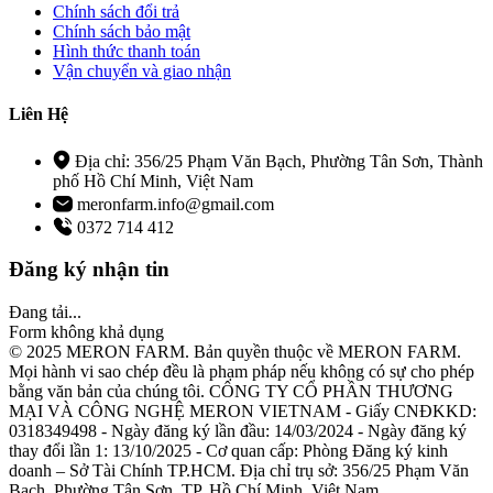
Chính sách đổi trả
Chính sách bảo mật
Hình thức thanh toán
Vận chuyển và giao nhận
Liên Hệ
Địa chỉ: 356/25 Phạm Văn Bạch, Phường Tân Sơn, Thành
phố Hồ Chí Minh, Việt Nam
meronfarm.info@gmail.com
0372 714 412
Đăng ký nhận tin
Đang tải...
Form không khả dụng
© 2025 MERON FARM. Bản quyền thuộc về MERON FARM.
Mọi hành vi sao chép đều là phạm pháp nếu không có sự cho phép
bằng văn bản của chúng tôi. CÔNG TY CỔ PHẦN THƯƠNG
MẠI VÀ CÔNG NGHỆ MERON VIETNAM - Giấy CNĐKKD:
0318349498 - Ngày đăng ký lần đầu: 14/03/2024 - Ngày đăng ký
thay đổi lần 1: 13/10/2025 - Cơ quan cấp: Phòng Đăng ký kinh
doanh – Sở Tài Chính TP.HCM. Địa chỉ trụ sở: 356/25 Phạm Văn
Bạch, Phường Tân Sơn, TP. Hồ Chí Minh, Việt Nam.