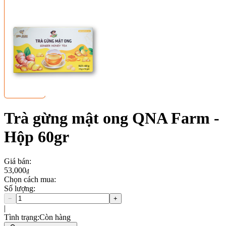
Trà gừng mật ong QNA Farm -
Hộp 60gr
Giá bán
:
53,000
₫
Chọn cách mua:
Số lượng
:
−
+
|
Tình trạng
:
Còn hàng