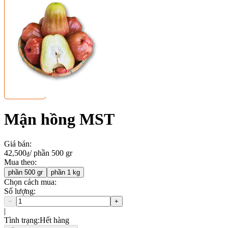
Mận hồng MST
Giá bán
:
42,500
/
phần 500 gr
₫
Mua theo
:
phần 500 gr
phần 1 kg
Chọn cách mua:
Số lượng
:
−
+
|
Tình trạng
:
Hết hàng