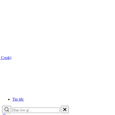
 Cook)
Tin tức