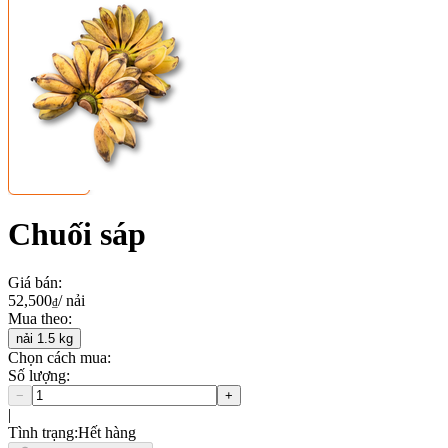
Chuối sáp
Giá bán
:
52,500
/
nải
₫
Mua theo
:
nải
1.5
kg
Chọn cách mua:
Số lượng
:
−
+
|
Tình trạng
:
Hết hàng