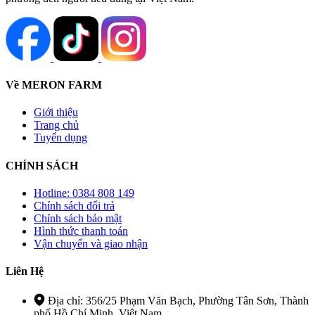
Về MERON FARM
Giới thiệu
Trang chủ
Tuyển dụng
CHÍNH SÁCH
Hotline: 0384 808 149
Chính sách đổi trả
Chính sách bảo mật
Hình thức thanh toán
Vận chuyển và giao nhận
Liên Hệ
Địa chỉ: 356/25 Phạm Văn Bạch, Phường Tân Sơn, Thành
phố Hồ Chí Minh, Việt Nam