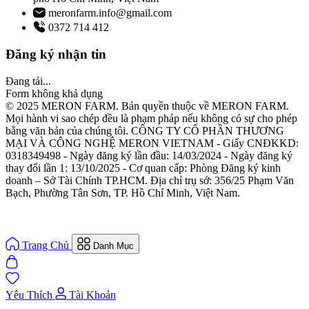
meronfarm.info@gmail.com
0372 714 412
Đăng ký nhận tin
Đang tải...
Form không khả dụng
© 2025 MERON FARM. Bản quyền thuộc về MERON FARM.
Mọi hành vi sao chép đều là phạm pháp nếu không có sự cho phép
bằng văn bản của chúng tôi. CÔNG TY CỔ PHẦN THƯƠNG
MẠI VÀ CÔNG NGHỆ MERON VIETNAM - Giấy CNĐKKD:
0318349498 - Ngày đăng ký lần đầu: 14/03/2024 - Ngày đăng ký
thay đổi lần 1: 13/10/2025 - Cơ quan cấp: Phòng Đăng ký kinh
doanh – Sở Tài Chính TP.HCM. Địa chỉ trụ sở: 356/25 Phạm Văn
Bạch, Phường Tân Sơn, TP. Hồ Chí Minh, Việt Nam.
Trang Chủ
Danh Mục
Yêu Thích
Tài Khoản