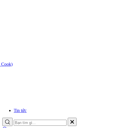
 Cook)
Tin tức