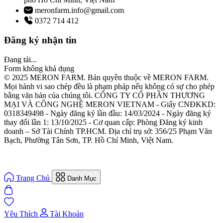
meronfarm.info@gmail.com
0372 714 412
Đăng ký nhận tin
Đang tải...
Form không khả dụng
© 2025 MERON FARM. Bản quyền thuộc về MERON FARM.
Mọi hành vi sao chép đều là phạm pháp nếu không có sự cho phép
bằng văn bản của chúng tôi. CÔNG TY CỔ PHẦN THƯƠNG
MẠI VÀ CÔNG NGHỆ MERON VIETNAM - Giấy CNĐKKD:
0318349498 - Ngày đăng ký lần đầu: 14/03/2024 - Ngày đăng ký
thay đổi lần 1: 13/10/2025 - Cơ quan cấp: Phòng Đăng ký kinh
doanh – Sở Tài Chính TP.HCM. Địa chỉ trụ sở: 356/25 Phạm Văn
Bạch, Phường Tân Sơn, TP. Hồ Chí Minh, Việt Nam.
Trang Chủ
Danh Mục
Yêu Thích
Tài Khoản