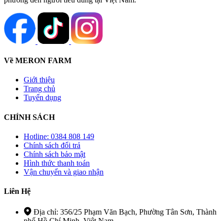
Về MERON FARM
Giới thiệu
Trang chủ
Tuyển dụng
CHÍNH SÁCH
Hotline: 0384 808 149
Chính sách đổi trả
Chính sách bảo mật
Hình thức thanh toán
Vận chuyển và giao nhận
Liên Hệ
Địa chỉ: 356/25 Phạm Văn Bạch, Phường Tân Sơn, Thành
phố Hồ Chí Minh, Việt Nam