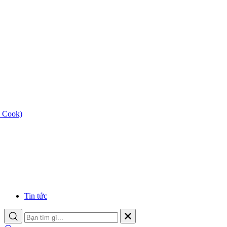
 Cook)
Tin tức