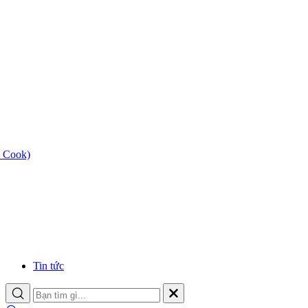
 Cook)
Tin tức