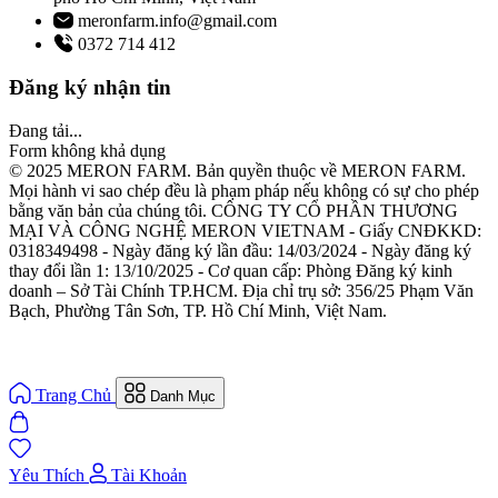
meronfarm.info@gmail.com
0372 714 412
Đăng ký nhận tin
Đang tải...
Form không khả dụng
© 2025 MERON FARM. Bản quyền thuộc về MERON FARM.
Mọi hành vi sao chép đều là phạm pháp nếu không có sự cho phép
bằng văn bản của chúng tôi. CÔNG TY CỔ PHẦN THƯƠNG
MẠI VÀ CÔNG NGHỆ MERON VIETNAM - Giấy CNĐKKD:
0318349498 - Ngày đăng ký lần đầu: 14/03/2024 - Ngày đăng ký
thay đổi lần 1: 13/10/2025 - Cơ quan cấp: Phòng Đăng ký kinh
doanh – Sở Tài Chính TP.HCM. Địa chỉ trụ sở: 356/25 Phạm Văn
Bạch, Phường Tân Sơn, TP. Hồ Chí Minh, Việt Nam.
Trang Chủ
Danh Mục
Yêu Thích
Tài Khoản