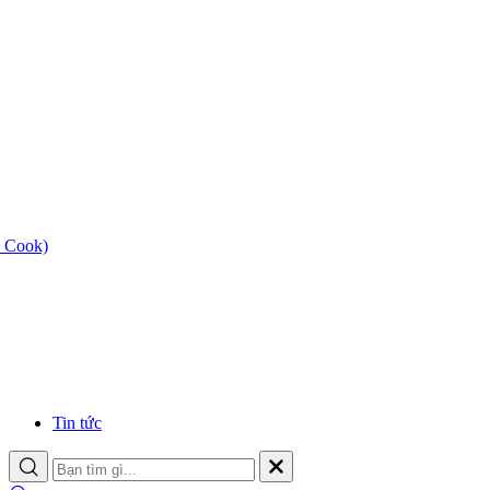
 Cook)
Tin tức