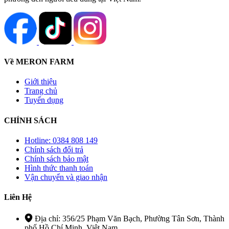
Về MERON FARM
Giới thiệu
Trang chủ
Tuyển dụng
CHÍNH SÁCH
Hotline: 0384 808 149
Chính sách đổi trả
Chính sách bảo mật
Hình thức thanh toán
Vận chuyển và giao nhận
Liên Hệ
Địa chỉ: 356/25 Phạm Văn Bạch, Phường Tân Sơn, Thành
phố Hồ Chí Minh, Việt Nam