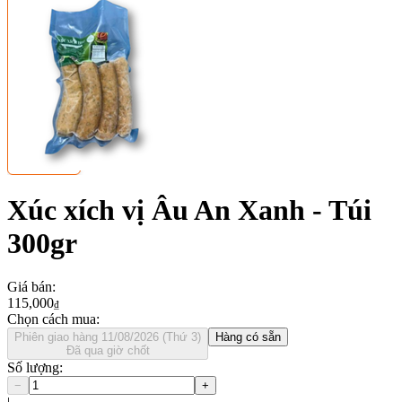
Xúc xích vị Âu An Xanh - Túi
300gr
Giá bán
:
115,000
₫
Chọn cách mua:
Phiên giao hàng 11/08/2026 (Thứ 3)
Hàng có sẵn
Đã qua giờ chốt
Số lượng
:
−
+