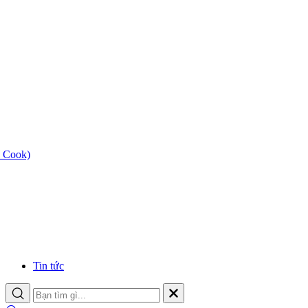
 Cook)
Tin tức