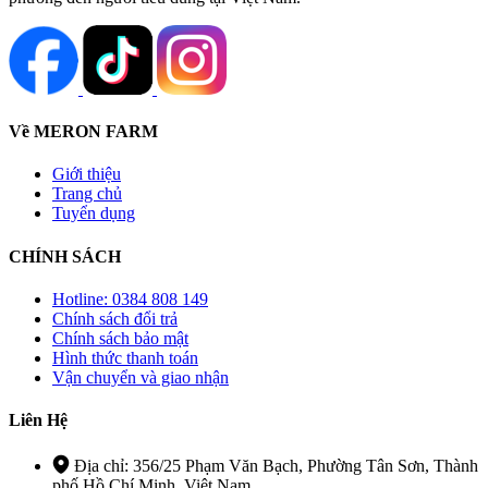
Về MERON FARM
Giới thiệu
Trang chủ
Tuyển dụng
CHÍNH SÁCH
Hotline: 0384 808 149
Chính sách đổi trả
Chính sách bảo mật
Hình thức thanh toán
Vận chuyển và giao nhận
Liên Hệ
Địa chỉ: 356/25 Phạm Văn Bạch, Phường Tân Sơn, Thành
phố Hồ Chí Minh, Việt Nam