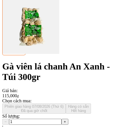
Gà viên lá chanh An Xanh -
Túi 300gr
Giá bán
:
115,000
₫
Chọn cách mua:
Phiên giao hàng 07/08/2026 (Thứ 6)
Hàng có sẵn
Đã qua giờ chốt
Hết hàng
Số lượng
:
−
+