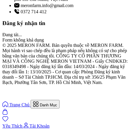
meronfarm.info@gmail.com
0372 714 412
Đăng ký nhận tin
Đang tải...
Form không khả dụng
© 2025 MERON FARM. Bản quyền thuộc về MERON FARM.
Mọi hành vi sao chép đều là phạm pháp nếu không có sự cho phép
bằng văn bản của chúng tôi. CÔNG TY CỔ PHẦN THƯƠNG
MẠI VÀ CÔNG NGHỆ MERON VIETNAM - Giấy CNĐKKD:
0318349498 - Ngày đăng ký lần đầu: 14/03/2024 - Ngày đăng ký
thay đổi lần 1: 13/10/2025 - Cơ quan cấp: Phòng Đăng ký kinh
doanh – Sở Tài Chính TP.HCM. Địa chỉ trụ sở: 356/25 Phạm Văn
Bạch, Phường Tân Sơn, TP. Hồ Chí Minh, Việt Nam.
Trang Chủ
Danh Mục
Yêu Thích
Tài Khoản