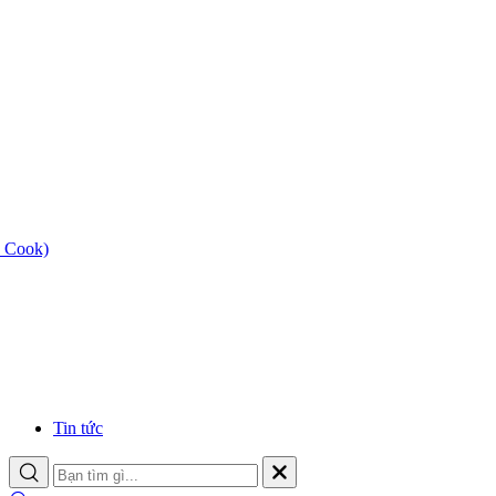
 Cook)
Tin tức