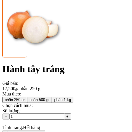
Hành tây trắng
Giá bán
:
17,500
/
phần 250 gr
₫
Mua theo
:
phần 250 gr
phần 500 gr
phần 1 kg
Chọn cách mua:
Số lượng
:
−
+
|
Tình trạng
:
Hết hàng